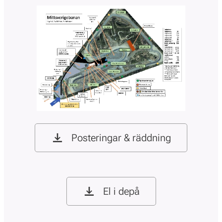
Posteringar & räddning
El i depå