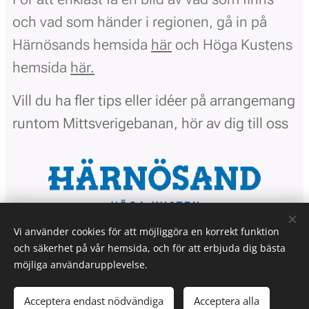
och vad som händer i regionen, gå in på
Härnösands hemsida
här
och Höga Kustens
hemsida
här.
Vill du ha fler tips eller idéer på arrangemang
runtom Mittsverigebanan, hör av dig till oss
Vi använder cookies för att möjliggöra en korrekt funktion
och säkerhet på vår hemsida, och för att erbjuda dig bästa
möjliga användarupplevelse.
Norrlands Motorpark AB med Mittsverigebanan -
The Destination
for Speed
Acceptera endast nödvändiga
Acceptera alla
Sidan skapad av Invest Nordic Ltd.
Cookies