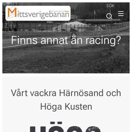
SÖK
Finns annat än racing?
Vårt vackra Härnösand och
Höga Kusten