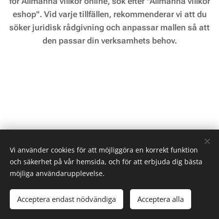
för Allmänna villkor online, sök efter "Allmänna villkor
eshop". Vid varje tillfällen, rekommenderar vi att du
söker juridisk rådgivning och anpassar mallen så att
den passar din verksamhets behov.
Vi använder cookies för att möjliggöra en korrekt funktion
och säkerhet på vår hemsida, och för att erbjuda dig bästa
möjliga användarupplevelse.
Norrlands Motorpark AB med Mittsverigebanan -
The Destination
for Speed
Acceptera endast nödvändiga
Acceptera alla
Sidan skapad av Invest Nordic Ltd.
Cookies