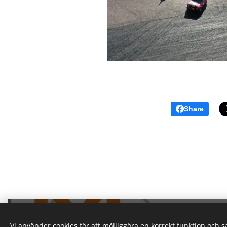
Share
Vi använder cookies för att möjliggöra en korrekt funktion och 