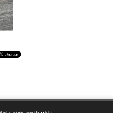
Norrlands Motorpark AB med Mittsverigebanan -
The Destination for Spee
säkerhet på vår hemsida, och för