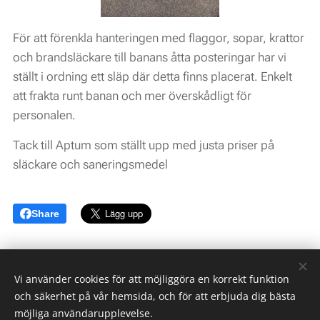
För att förenkla hanteringen med flaggor, sopar, krattor
och brandsläckare till banans åtta posteringar har vi
ställt i ordning ett släp där detta finns placerat. Enkelt
att frakta runt banan och mer överskådligt för
personalen.
Tack till Aptum som ställt upp med justa priser på
släckare och saneringsmedel
Share
Vi använder cookies för att möjliggöra en korrekt funktion
och säkerhet på vår hemsida, och för att erbjuda dig bästa
möjliga användarupplevelse.
Norrlands Motorpark AB med Mittsverigebanan -
The Destination