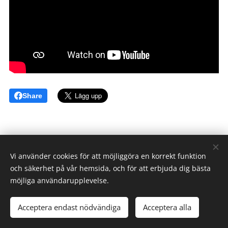
Share
Vi använder cookies för att möjliggöra en korrekt funktion
och säkerhet på vår hemsida, och för att erbjuda dig bästa
möjliga användarupplevelse.
Norrlands Motorpark AB med Mittsverigebanan -
The Destination
for Speed
Acceptera endast nödvändiga
Acceptera alla
Sidan skapad av Invest Nordic Ltd.
Cookies