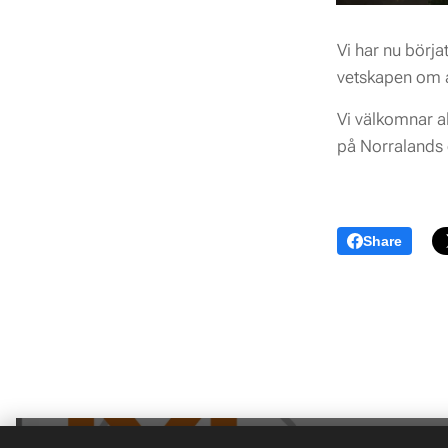
Vi har nu börja
vetskapen om a
Vi välkomnar al
på Norralands 
Share