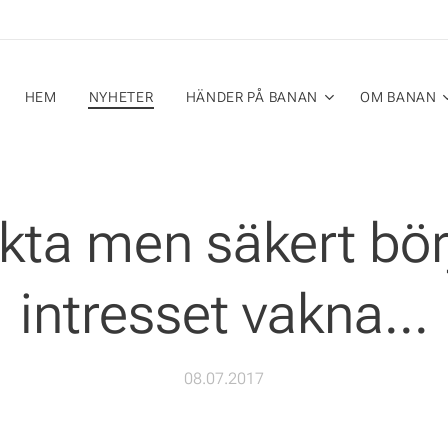
HEM
NYHETER
HÄNDER PÅ BANAN
OM BANAN
kta men säkert bör
intresset vakna...
08.07.2017