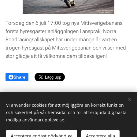
Torsdag den 6 juli 17:00 tog nya Mittsverigebanans
första hyresgäster anläggningen i anspråk. Norra
Roadracingsällskapet har under många år vart en
trogen hyresgäst på Mittsverigebanan och vi ser med
stor glädje att få välkomna dem tillbaka igen!
Share
Vi använder cookies för att möjliggöra en korrekt funktion
och säkerhet på vår hemsida, och för att erbjuda dig bästa
möjliga användarupplevelse.
Norrlands Motorpark AB med Mittsverigebanan -
The Destination
for Speed
Acceptera endast nödvändiga
Acceptera alla
Sidan skapad av Invest Nordic Ltd.
Cookies