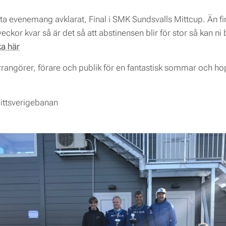
sta evenemang avklarat, Final i SMK Sundsvalls Mittcup. Än f
ckor kvar så är det så att abstinensen blir för stor så kan ni
ka här
arrangörer, förare och publik för en fantastisk sommar och ho
ittsverigebanan