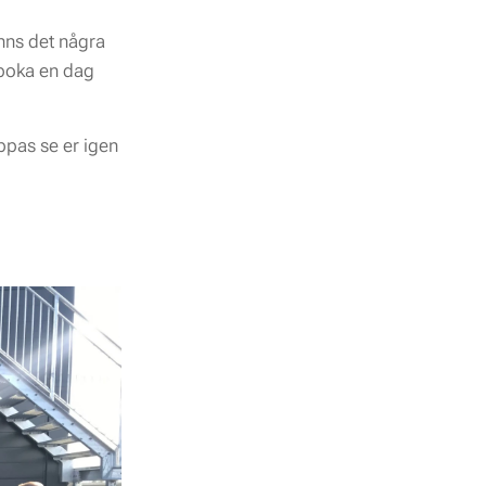
inns det några
 boka en dag
ppas se er igen