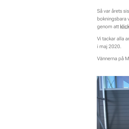
Så var årets si
bokningsbara ve
genom att
klic
Vi tackar alla 
i maj 2020.
Vännerna på M