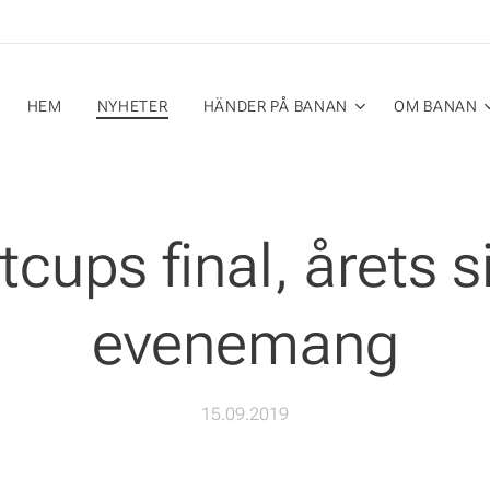
HEM
NYHETER
HÄNDER PÅ BANAN
OM BANAN
tcups final, årets s
evenemang
15.09.2019