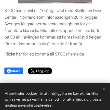
STCC har skrivit ett 10-årigt avtal med Skellefteå Drive
Center i Norrland som inför säsongen 2019 bygger
Sveriges längsta permanenta racingbana för att
återinföra klassiska Midnattsolsloppet som inte körts
på 50 år. Tävlingen kommer att köras kvällstid helgen
före midsommar nästa år och tio år framåt.
Klicka här
för att komma till STCCs hemsida
Share
Vi använder cookies för att möjliggöra en korrekt funktion
och säkerhet på vår hemsida, och för att erbjuda dig bästa
möjliga användarupplevelse.
Norrlands Motorpark AB med Mittsverigebanan -
The Destination