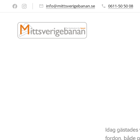
info@mittsverigebanan.se
0611-50 50 08
Idag gästades v
fordon, både ga