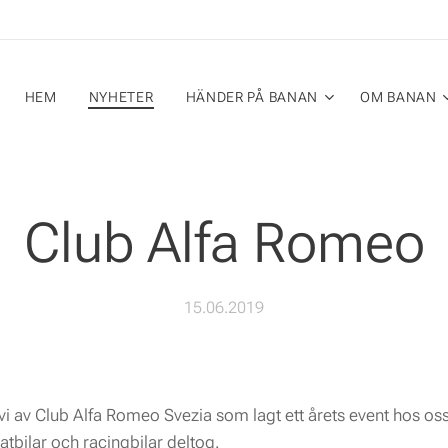
HEM
NYHETER
HÄNDER PÅ BANAN
OM BANAN
Club Alfa Romeo
15.06.2019
i av Club Alfa Romeo Svezia som lagt ett årets event hos oss.
tbilar och racingbilar deltog.