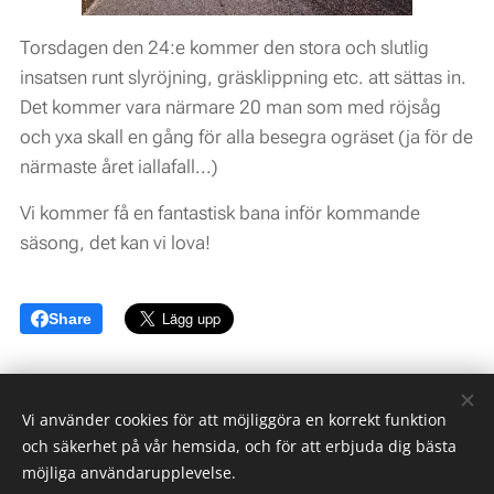
Torsdagen den 24:e kommer den stora och slutlig
insatsen runt slyröjning, gräsklippning etc. att sättas in.
Det kommer vara närmare 20 man som med röjsåg
och yxa skall en gång för alla besegra ogräset (ja för de
närmaste året iallafall...)
Vi kommer få en fantastisk bana inför kommande
säsong, det kan vi lova!
Share
Vi använder cookies för att möjliggöra en korrekt funktion
och säkerhet på vår hemsida, och för att erbjuda dig bästa
möjliga användarupplevelse.
Norrlands Motorpark AB med Mittsverigebanan -
The Destination