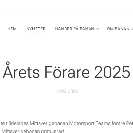
HEM
NYHETER
HÄNDER PÅ BANAN
OM BANAN
Årets Förare 2025
12.02.2026
e tilldelades Mittsverigebanan Motorsport Teams förare Pe
n Mittsverigebanan gratulerar!