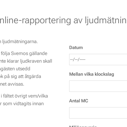
nline-rapportering av ljudmätnin
ån ljudmätningarna.
Datum
l följa Svemos gällande
te klarar ljudkraven skall
sgästen utsedd
Mellan vilka klockslag
k på sig att åtgärda
onet avvisas.
i fältet övrigt vem/vilka
Antal MC
r som vidtagits innan