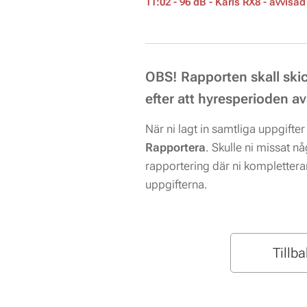
11:02 - 96 dB - Karls RX8 -
avvisa
OBS! R
apporten skall ski
efter att
hyresperioden av
När ni lagt in samtliga uppgifter 
Rapportera
. Skulle ni missat n
rapportering där ni kompletter
uppgifterna.
Tillb