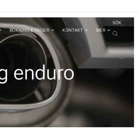
SÖK
BOKNING & PRISER
KONTAKT
MER
ng enduro