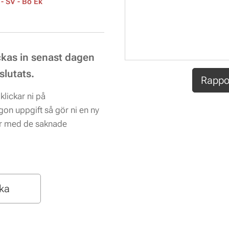
d
- SV - Bo Ek
ckas in senast dagen
slutats.
Rappo
klickar ni på
ågon uppgift så gör ni en ny
ar med de saknade
aka