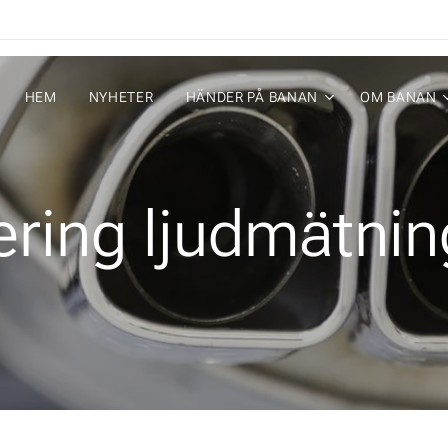
HEM
NYHETER
HÄNDER PÅ BANAN
OM BANAN
ring ljudmätni