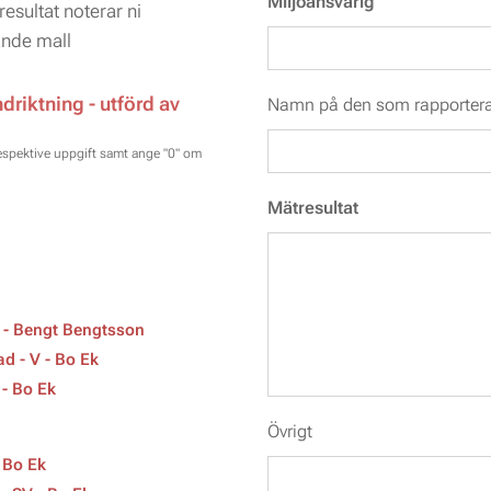
Miljöansvarig
resultat noterar ni
ande mall
ndriktning - utförd av
Namn på den som rapportera
respektive uppgift samt ange "0" om
Mätresultat
V - Bengt Bengtsson
ad - V - Bo Ek
 - Bo Ek
Övrigt
- Bo Ek