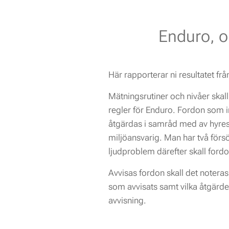
Enduro, o
Här rapporterar ni resultatet fr
Mätningsrutiner och nivåer skal
regler för Enduro. Fordon som in
åtgärdas i samråd med av hyre
miljöansvarig. Man har två försö
ljudproblem därefter skall ford
Avvisas fordon skall det noteras 
som avvisats samt vilka åtgärde
avvisning.