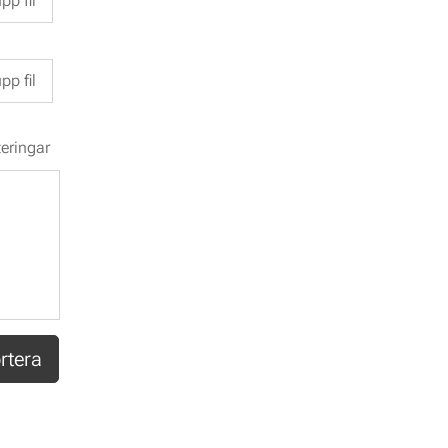
pp fil
pp fil
teringar
rtera