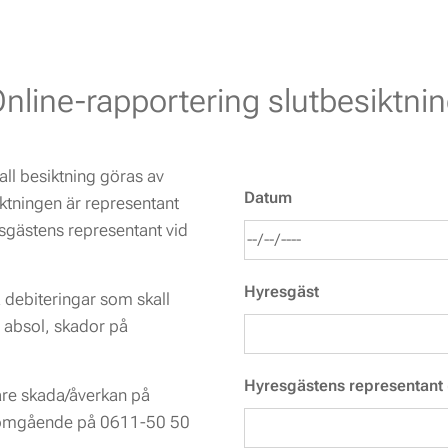
nline-rapportering slutbesiktni
all besiktning göras av
Datum
ktningen är representant
esgästens representant vid
Hyresgäst
 debiteringar som skall
 absol, skador på
Hyresgästens representant 
gare skada/åverkan på
 omgående på 0611-50 50