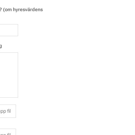
n? (om hyresvärdens
g
pp fil