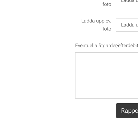
Ladda u
foto
Ladda upp ev.
Ladda u
foto
Eventuella åtgärder/efterdebi
Rappo