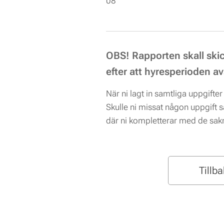
08
OBS! R
apporten skall ski
efter att
hyresperioden av
När ni lagt in samtliga uppgifter
Skulle ni missat någon uppgift s
där ni kompletterar med de sak
Tillb