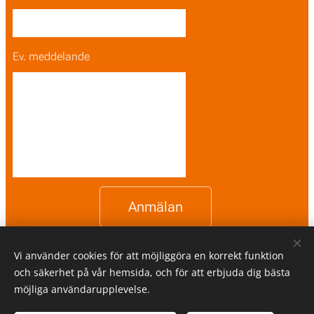
Ev. meddelande
Anmälan
Vi använder cookies för att möjliggöra en korrekt funktion
och säkerhet på vår hemsida, och för att erbjuda dig bästa
möjliga användarupplevelse.
Norrlands Motorpark AB med Mittsverigebanan -
The Destination
for Speed